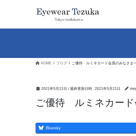
コ
ナ
ン
ビ
テ
ゲ
ン
ー
ツ
シ
へ
ョ
ス
ン
キ
に
ッ
移
HOME
ブログ
ご優待 ルミネカード会員のみなさま
プ
動
2021年5月21日
/ 最終更新日時 :
2021年5月21日
meg
ご優待 ルミネカード
Bluesky