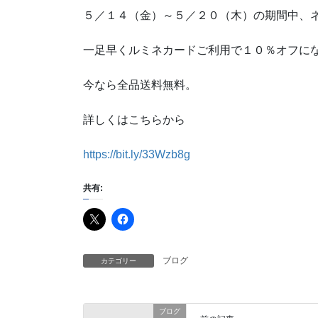
５／１４（金）～５／２０（木）の期間中、
一足早くルミネカードご利用で１０％オフに
今なら全品送料無料。
詳しくはこちらから
https://bit.ly/33Wzb8g
共有:
ブログ
カテゴリー
ブログ