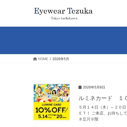
コ
ナ
ン
ビ
テ
ゲ
ン
ー
ツ
シ
へ
ョ
ス
ン
キ
に
ッ
移
HOME
2026年5月
プ
動
2026年5月8日
ルミネカード １
５月１４日（木）～２０日
ＥＴ！ ご来店、お待ちしてお
ネ立川９階