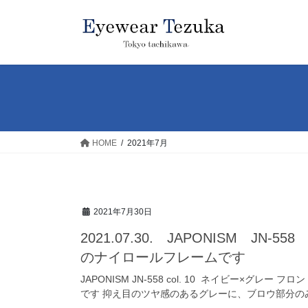
コ
ナ
ン
ビ
テ
ゲ
ン
ー
ツ
シ
へ
ョ
ス
ン
キ
に
ッ
移
HOME
2021年7月
プ
動
2021年7月30日
2021.07.30. JAPONISM JN
のナイロールフレームです
JAPONISM JN-558 col. 10 ネイビー×
です 抑え目のツヤ感のあるグレーに、ブロウ部分のみ