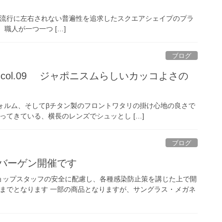
 & Gray Half 流行に左右されない普遍性を追求したスクエアシェイプのプラ
職人が一つ一つ […]
ブログ
-534 col.09 ジャポニスムらしいカッコよさの
れるようなフォルム、そしてβチタン製のフロントワタリの掛け心地の良さで
なってきている、横長のレンズでシュッとし […]
ブログ
ザ・バーゲン開催です
ョップスタッフの安全に配慮し、各種感染防止策を講じた上で開
(日)までとなります 一部の商品となりますが、サングラス・メガネ