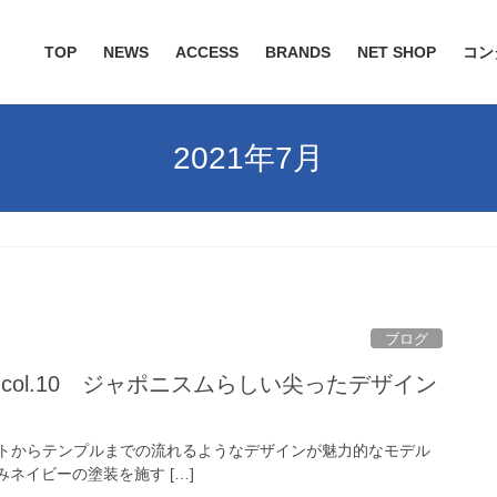
TOP
NEWS
ACCESS
BRANDS
NET SHOP
コン
2021年7月
ブログ
-558 col.10 ジャポニスムらしい尖ったデザイン
グレー フロントからテンプルまでの流れるようなデザインが魅力的なモデル
ネイビーの塗装を施す […]