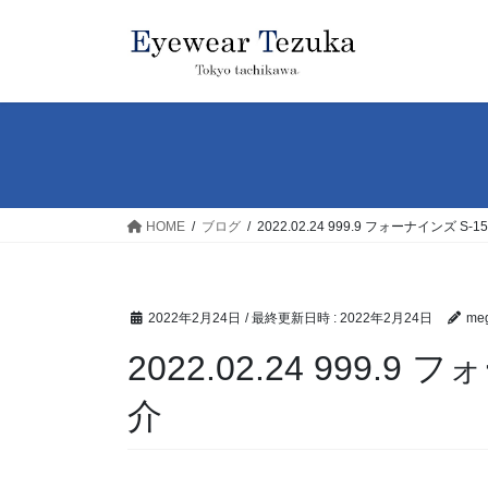
コ
ナ
ン
ビ
テ
ゲ
ン
ー
ツ
シ
へ
ョ
ス
ン
キ
に
ッ
移
HOME
ブログ
2022.02.24 999.9 フォーナインズ S
プ
動
2022年2月24日
/ 最終更新日時 :
2022年2月24日
meg
2022.02.24 999.9
介