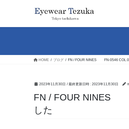
コ
ナ
ン
ビ
テ
ゲ
ン
ー
ツ
シ
へ
ョ
ス
ン
キ
に
ッ
移
HOME
ブログ
FN / FOUR NINES FN-0546 CO
プ
動
2023年11月30日
/ 最終更新日時 :
2023年11月30日
FN / FOUR NINES
した