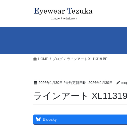
コ
ナ
ン
ビ
テ
ゲ
ン
ー
ツ
シ
へ
ョ
ス
ン
キ
に
ッ
移
HOME
ブログ
ラインアート XL11319 BE
プ
動
2026年1月30日
/ 最終更新日時 :
2026年1月30日
meg
ラインアート XL11319
Bluesky