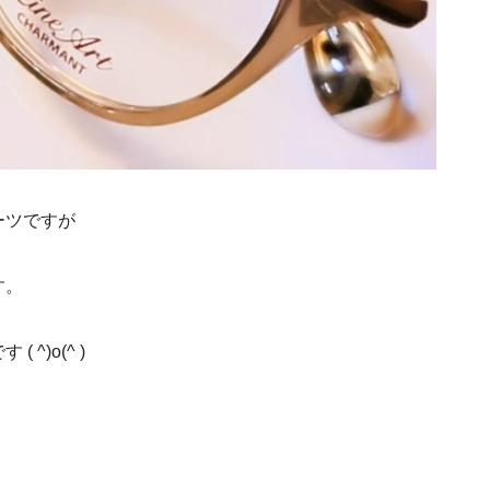
ーツですが
す。
^)o(^ )