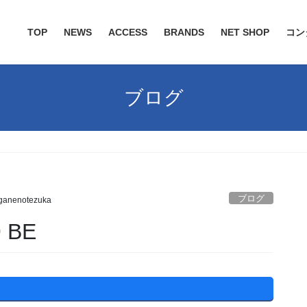
TOP
NEWS
ACCESS
BRANDS
NET SHOP
コン
ブログ
ブログ
anenotezuka
 BE